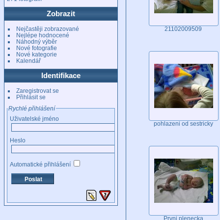
Zobrazit
Nejčastěji zobrazované
21102009509
Nejlépe hodnocené
Náhodný výběr
Nové fotografie
Nové kategorie
Kalendář
Identifikace
Zaregistrovat se
Přihlásit se
Rychlé přihlášení
Uživatelské jméno
pohlazeni od sestricky
Heslo
Automatické přihlášení
Prvni plenecka