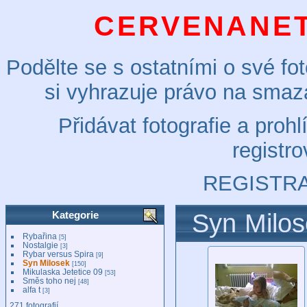
CERVENANET
Podělte se s ostatními o své fot
si vyhrazuje právo na smaz
Přidávat fotografie a pro
registro
REGISTR
Kategorie
Syn Milo
Rybařina
[5]
Nostalgie
[3]
Rybar versus Spira
[9]
Syn Milosek
[150]
Mikulaska Jetetice 09
[53]
Směs toho nej
[48]
alfa t
[3]
271 fotografií