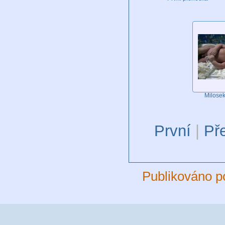
Milosek
První
|
Př
Publikováno p