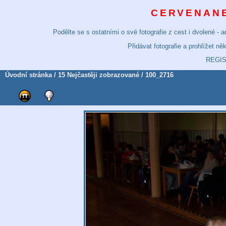
CERVENANE
Podělte se s ostatními o své fotografie z cest i dvolené -
Přidávat fotografie a prohlížet n
REGI
Úvodní stránka
/
15 Nejčastěji zobrazované
/ 100_2716