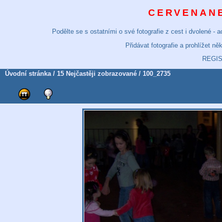
CERVENANE
Podělte se s ostatními o své fotografie z cest i dvolené -
Přidávat fotografie a prohlížet n
REGI
Úvodní stránka
/
15 Nejčastěji zobrazované
/ 100_2735