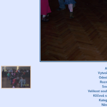
A
Vytvo
Odes
Roz
So
Velikost sou
Klíčová s
Kateg
Náv