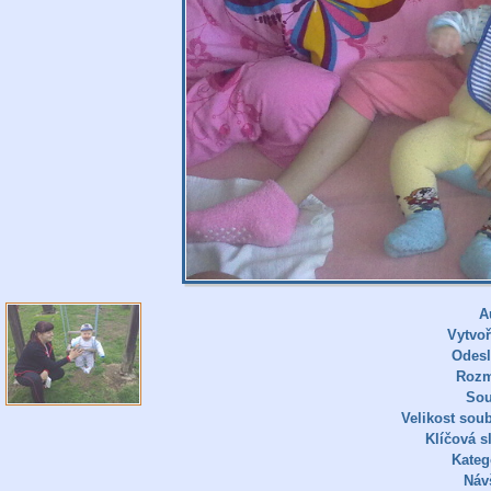
A
Vytvo
Odes
Rozm
So
Velikost sou
Klíčová s
Kateg
Náv