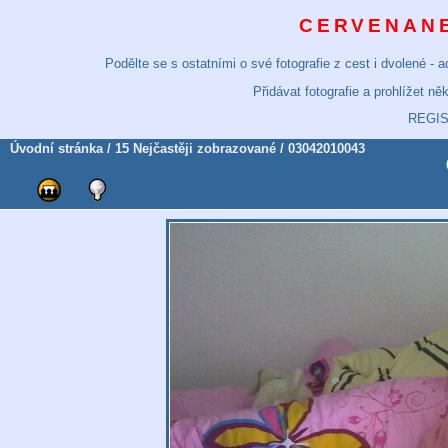
CERVENANE
Podělte se s ostatními o své fotografie z cest i dvolené -
Přidávat fotografie a prohlížet n
REGI
Úvodní stránka
/
15 Nejčastěji zobrazované
/ 03042010043