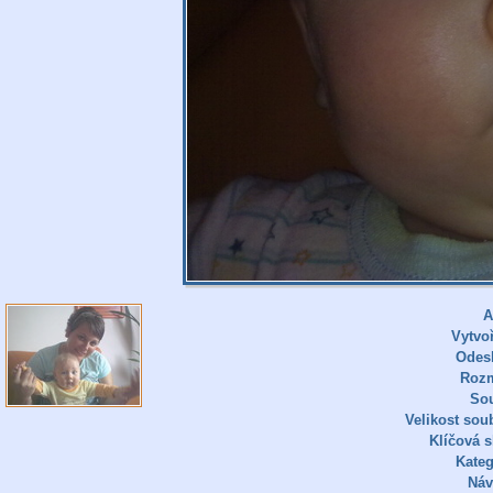
A
Vytvo
Odes
Roz
So
Velikost sou
Klíčová s
Kateg
Náv