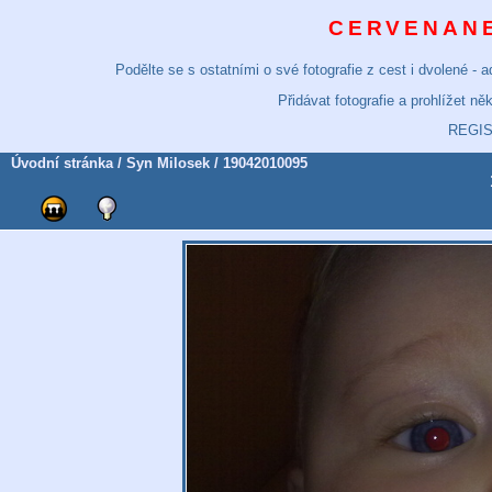
CERVENANE
Podělte se s ostatními o své fotografie z cest i dvolené -
Přidávat fotografie a prohlížet n
REGI
Úvodní stránka
/
Syn Milosek
/ 19042010095