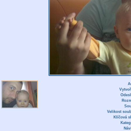
A
Vytvo
Odes
Rozm
So
Velikost sou
Klíčová s
Kateg
Náv