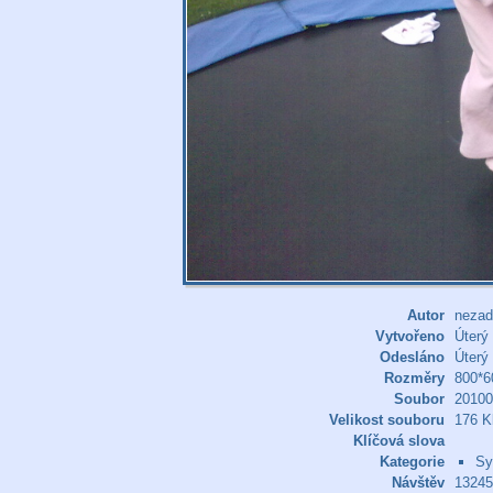
Autor
nezad
Vytvořeno
Úterý
Odesláno
Úterý
Rozměry
800*6
Soubor
20100
Velikost souboru
176 K
Klíčová slova
Kategorie
Sy
Návštěv
13245