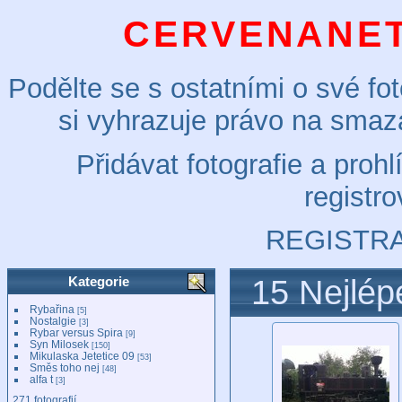
CERVENANET
Podělte se s ostatními o své fot
si vyhrazuje právo na smaz
Přidávat fotografie a pro
registro
REGISTR
Kategorie
15 Nejlé
Rybařina
[5]
Nostalgie
[3]
Rybar versus Spira
[9]
Syn Milosek
[150]
Mikulaska Jetetice 09
[53]
Směs toho nej
[48]
alfa t
[3]
271 fotografií