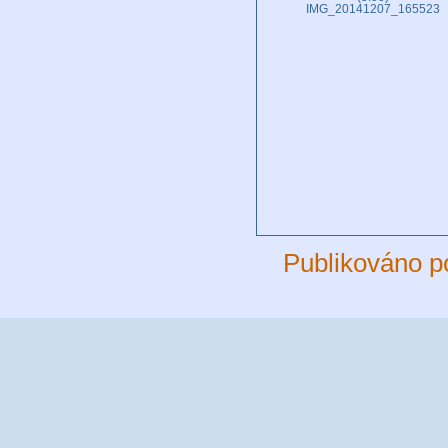
IMG_20141207_165523
Publikováno p