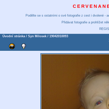
CERVENANE
Podělte se s ostatními o své fotografie z cest i dvolené -
Přidávat fotografie a prohlížet n
REGI
Úvodní stránka
/
Syn Milosek
/ 19042010093