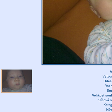
A
Vytvo
Odes
Roz
So
Velikost sou
Klíčová s
Kateg
Náv